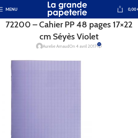
0
MENU
0,00
72200 – Cahier PP 48 pages 17×22
cm Séyès Violet
0
Aurelie Arnaud
On 4 avril 2017