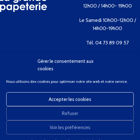
12h00 / 14h00- 19h00
Le Samedi 10h00-12h00 /
14h00-19h00
Tél. 04 73 89 09 57
Gérer le consentement aux
Contactez-nous
cookies
Bienvenue
Nous utilisons des cookies pour optimiser notre site web et notre service.
Conditions Générales de Vente
Contactez-Nous
Accepter les cookies
Client Privilège
Mon Compte
Refuser
Panier
GregCourdier
2020
Voir les préférences
0
Nous utilisons des cookies pour améliorer votre expérience sur notre site