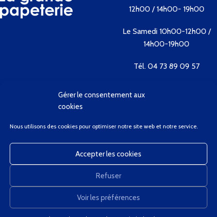
12h00 / 14h00- 19h00
Le Samedi 10h00-12h00 /
14h00-19h00
Tél. 04 73 89 09 57
Gérer le consentement aux
Contactez-nous
cookies
Bienvenue
Nous utilisons des cookies pour optimiser notre site web et notre service.
Conditions Générales de Vente
Contactez-Nous
Accepter les cookies
Client Privilège
Mon Compte
Refuser
Panier
GregCourdier
2020
Voir les préférences
0
Nous utilisons des cookies pour améliorer votre expérience sur notre site