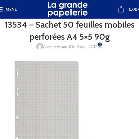
0
MENU
0,00
13534 – Sachet 50 feuilles mobiles
perforées A4 5×5 90g
0
Aurelie Arnaud
On 4 avril 2017