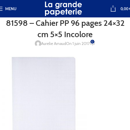
0
MENU
0,00
81598 – Cahier PP 96 pages 24×32
cm 5×5 Incolore
0
Aurelie Arnaud
On 1 juin 2017