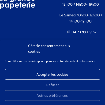
12h00 / 14h00- 19h00
Le Samedi 10h00-12h00 /
14h00-19h00
Tél. 04 73 89 09 57
Gérer le consentement aux
Contactez-nous
cookies
Bienvenue
Nous utilisons des cookies pour optimiser notre site web et notre service.
Conditions Générales de Vente
Contactez-Nous
Accepter les cookies
Client Privilège
Mon Compte
Refuser
Panier
GregCourdier
2020
Voir les préférences
0
Nous utilisons des cookies pour améliorer votre expérience sur notre site