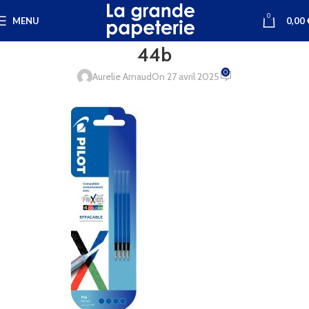
0
MENU
0,00
44b
0
Aurelie Arnaud
On 27 avril 2025