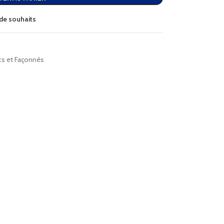
e de souhaits
cs et Façonnés