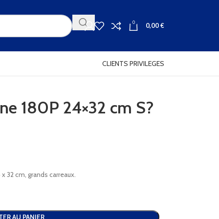
0
0,00
€
CLIENTS PRIVILEGES
aine 180P 24×32 cm S?
4 x 32 cm, grands carreaux.
TER AU PANIER