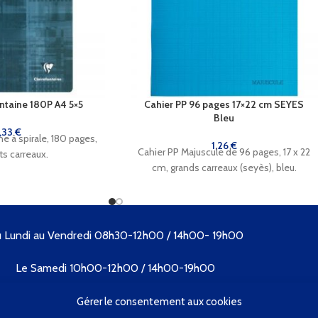
ontaine 180P A4 5×5
Cahier PP 96 pages 17×22 cm SEYES
Bleu
,33
€
ne à spirale, 180 pages,
1,26
€
Cahier PP Majuscule de 96 pages, 17 x 22
ts carreaux.
cm, grands carreaux (seyès), bleu.
 Lundi au Vendredi 08h30-12h00 / 14h00- 19h00
Le Samedi 10h00-12h00 / 14h00-19h00
Tél. 04 73 89 09 57
Gérer le consentement aux cookies