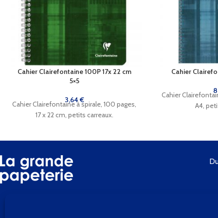
Cahier Clairefontaine 100P 17x 22 cm
Cahier Clairef
5×5
8
Cahier Clairefontai
3,64
€
Cahier Clairefontaine à spirale, 100 pages,
A4, peti
17 x 22 cm, petits carreaux.
Du