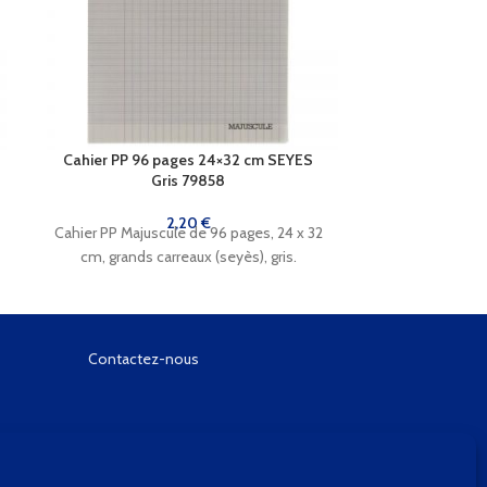
Cahier PP 96 pages 24×32 cm SEYES
Cahier PP 96
Gris 79858
J
2,20
€
Cahier PP Majuscule de 96 pages, 24 x 32
Cahier PP Majus
cm, grands carreaux (seyès), gris.
cm, grands c
Contactez-nous