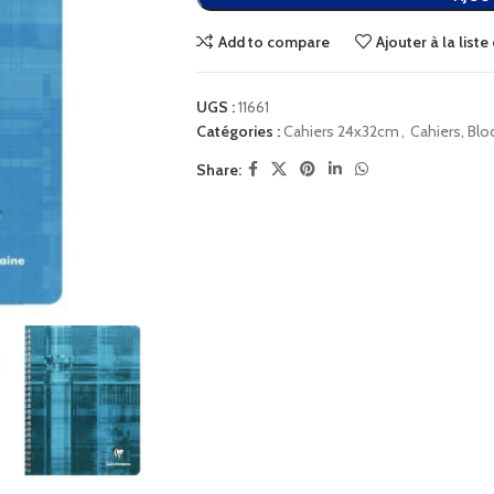
Add to compare
Ajouter à la list
UGS :
11661
Catégories :
Cahiers 24x32cm
,
Cahiers, Blo
Share: