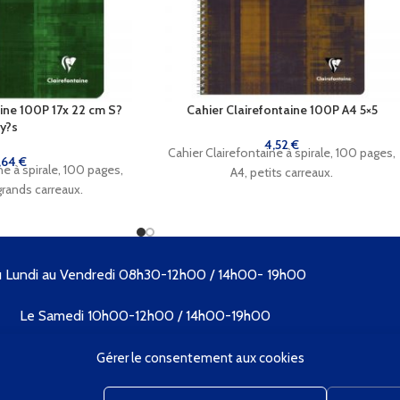
aine 100P 17x 22 cm S?
Cahier Clairefontaine 100P A4 5×5
y?s
4,52
€
Cahier Clairefontaine à spirale, 100 pages,
,64
€
ne à spirale, 100 pages,
A4, petits carreaux.
grands carreaux.
 Lundi au Vendredi 08h30-12h00 / 14h00- 19h00
Le Samedi 10h00-12h00 / 14h00-19h00
Tél. 04 73 89 09 57
Gérer le consentement aux cookies