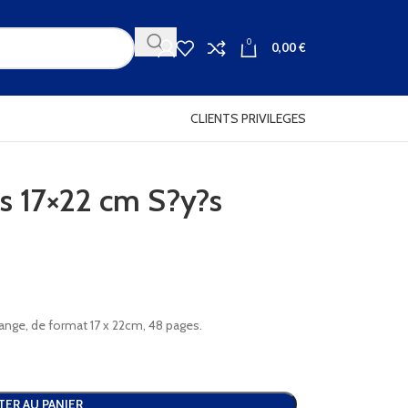
0
0,00
€
CLIENTS PRIVILEGES
s 17×22 cm S?y?s
ange, de format 17 x 22cm, 48 pages.
TER AU PANIER