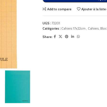
Add to compare
Ajouter à la list
UGS :
72201
Catégories :
Cahiers 17x22cm
,
Cahiers, Blo
Share: