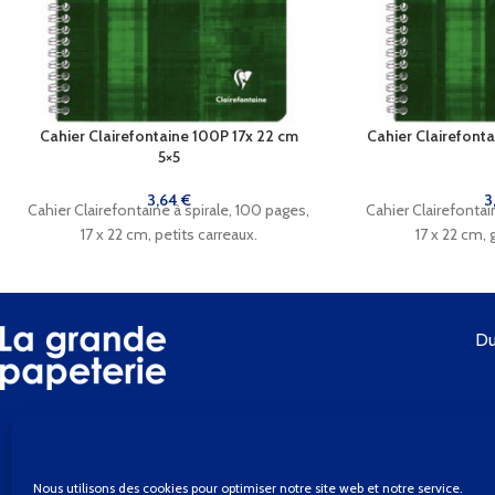
Cahier Clairefontaine 100P 17x 22 cm
Cahier Clairefont
5×5
3,64
€
3
Cahier Clairefontaine à spirale, 100 pages,
Cahier Clairefontai
17 x 22 cm, petits carreaux.
17 x 22 cm, 
Du
Nous utilisons des cookies pour optimiser notre site web et notre service.