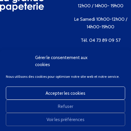
12h00 / 14h00- 19h00
Le Samedi 10h00-12h00 /
14h00-19h00
Tél. 04 73 89 09 57
Gérer le consentement aux
Contactez-nous
cookies
Bienvenue
Nous utilisons des cookies pour optimiser notre site web et notre service.
Conditions Générales de Vente
Contactez-Nous
Accepter les cookies
Client Privilège
Mon Compte
Refuser
Panier
GregCourdier
2020
Voir les préférences
0
Nous utilisons des cookies pour améliorer votre expérience sur notre site