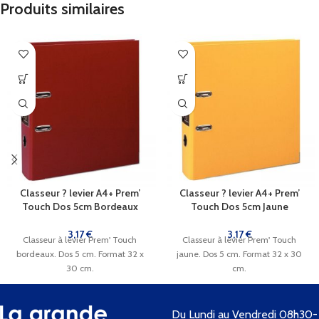
Produits similaires
Classeur ? levier A4+ Prem’
Classeur ? levier A4+ Prem’
Touch Dos 5cm Bordeaux
Touch Dos 5cm Jaune
3,17
€
3,17
€
Classeur à levier Prem' Touch
Classeur à levier Prem' Touch
bordeaux. Dos 5 cm. Format 32 x
jaune. Dos 5 cm. Format 32 x 30
30 cm.
cm.
Du Lundi au Vendredi 08h30-