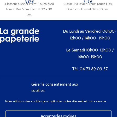
3,17
€
3,17
€
Classeur à levier Prem' Touch bleu
Classeur à levier Prem' Touch lilas.
foncé. Dos 5 cm. Format 32 x 30
Dos 5 cm. Format 32 x 30 cm.
cm.
Du Lundi au Vendredi 08h30-
12h00 / 14h00- 19h00
Le Samedi 10h00-12h00 /
14h00-19h00
Tél. 04 73 89 09 57
Gérer le consentement aux
Contactez-nous
cookies
Bienvenue
Nous utilisons des cookies pour optimiser notre site web et notre service.
Conditions Générales de Vente
Contactez-Nous
Accepter les cookies