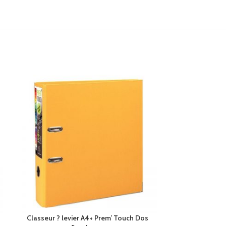
Classeur ? levier A4+ Prem’ Touch Dos
Classeur ? le