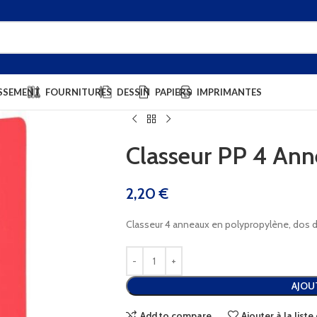
SSEMENT
FOURNITURES
DESSIN
PAPIERS
IMPRIMANTES
Classeur PP 4 An
2,20
€
Classeur 4 anneaux en polypropylène, dos 
AJOU
Add to compare
Ajouter à la list