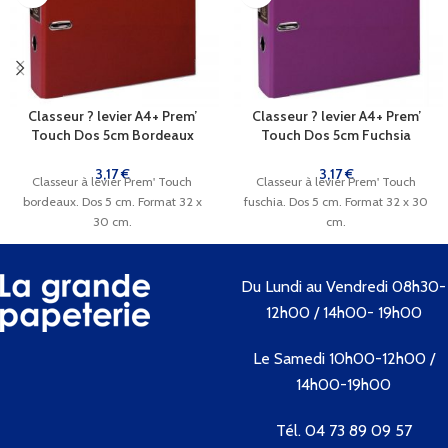
Classeur ? levier A4+ Prem’
Classeur ? levier A4+ Prem’
Touch Dos 5cm Bordeaux
Touch Dos 5cm Fuchsia
3,17
€
3,17
€
Classeur à levier Prem' Touch
Classeur à levier Prem' Touch
bordeaux. Dos 5 cm. Format 32 x
fuschia. Dos 5 cm. Format 32 x 30
30 cm.
cm.
Du Lundi au Vendredi 08h30-
12h00 / 14h00- 19h00
Le Samedi 10h00-12h00 /
14h00-19h00
Tél. 04 73 89 09 57