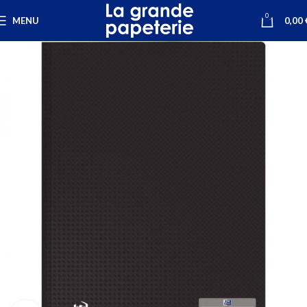
0
MENU
0,00