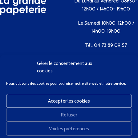
Du Lundi au Vendredi 08h30-
12h00 / 14h00- 19h00
Le Samedi 10h00-12h00 /
14h00-19h00
Tél. 04 73 89 09 57
Gérer le consentement aux
Contactez-nous
cookies
Bienvenue
Nous utilisons des cookies pour optimiser notre site web et notre service.
Conditions Générales de Vente
Contactez-Nous
Accepter les cookies
Client Privilège
Mon Compte
Refuser
Panier
GregCourdier
2020
Voir les préférences
0