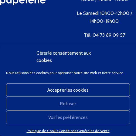
Le Samedi 10h00-12h00 /
14h00-19h00
Tél. 04 73 89 09 57
Gérer le consentement aux
Contactez-nous
cookies
Bienvenue
Nous utilisons des cookies pour optimiser notre site web et notre service.
Conditions Générales de Vente
Contactez-Nous
Accepter les cookies
Client Privilège
Mon Compte
Refuser
Panier
GregCourdier
2020
Voir les préférences
0
Nous utilisons des cookies pour améliorer votre expérience sur notre site
Politique de Cookie
Conditions Générales de Vente
e de souhaits
Panier
Mon compte
Privilège
Web. En naviguant sur ce site, vous acceptez notre utilisation des cookies.