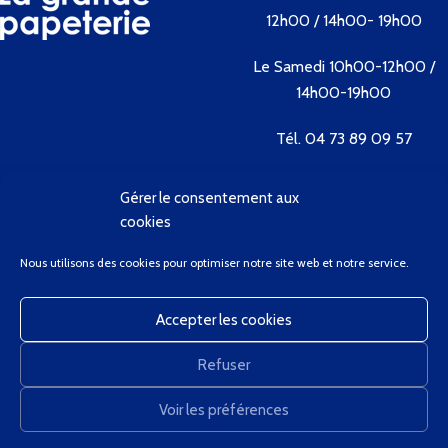
12h00 / 14h00- 19h00
Le Samedi 10h00-12h00 /
14h00-19h00
Tél. 04 73 89 09 57
Gérer le consentement aux
Contactez-nous
cookies
Bienvenue
Nous utilisons des cookies pour optimiser notre site web et notre service.
Conditions Générales de Vente
Contactez-Nous
Accepter les cookies
Client Privilège
Mon Compte
Refuser
Panier
GregCourdier
2020
Voir les préférences
0
Nous utilisons des cookies pour améliorer votre expérience sur notre site