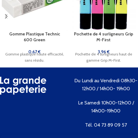
Gomme Plastique Technic
Pochette de 4 surligneurs Grip
600 Green
M-First
0,67
€
3,96
€
Gomme plastique haute efficacité,
Pochette de 4 surligneurs haut de
sans résidu.
gamme Grip M-First.
Du Lundi au Vendredi 08h30-
12h00 / 14h00- 19h00
Le Samedi 10h00-12h00 /
14h00-19h00
Tél. 04 73 89 09 57