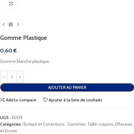
Cliquez pour agrandir
Gomme Plastique
0,60
€
Gomme blanche plastique.
AJOUTER AU PANIER
Add to compare
Ajouter à la liste de souhaits
UGS :
35329
Catégories :
Ecriture et Corrections
,
Gommes, Taille-crayons, Effaceurs
et Encres