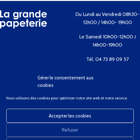
Du Lundi au Vendredi 08h30-
12h00 / 14h00- 19h00
Le Samedi 10h00-12h00 /
14h00-19h00
Tél. 04 73 89 09 57
Gérer le consentement aux
Contactez-nous
cookies
Bienvenue
Nous utilisons des cookies pour optimiser notre site web et notre service.
Conditions Générales de Vente
Contactez-Nous
Accepter les cookies
Client Privilège
Mon Compte
Refuser
Panier
GregCourdier
2020