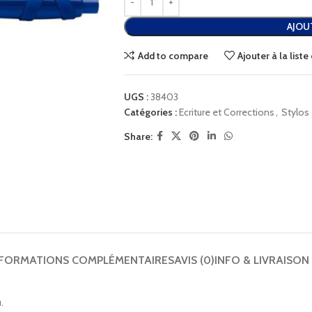
AJOU
Add to compare
Ajouter à la list
UGS :
38403
Catégories :
Ecriture et Corrections
,
Stylos
Share:
NFORMATIONS COMPLÉMENTAIRES
AVIS (0)
INFO & LIVRAISON
.