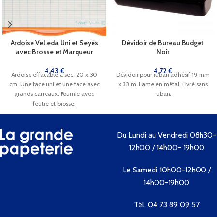
Ardoise Velleda Uni et Seyès
Dévidoir de Bureau Budget
avec Brosse et Marqueur
Noir
4,43
€
4,72
€
Ardoise effaçable à sec, 20 x 30
Dévidoir pour ruban adhésif 19 mm
cm. Une face uni et une face avec
x 33 m. Lame en métal. Livré sans
grands carreaux. Fournie avec
ruban.
feutre et brosse.
Du Lundi au Vendredi 08h30-
12h00 / 14h00- 19h00
Le Samedi 10h00-12h00 /
14h00-19h00
Tél. 04 73 89 09 57