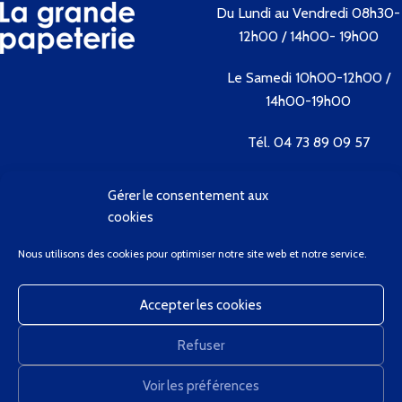
Du Lundi au Vendredi 08h30-
12h00 / 14h00- 19h00
Le Samedi 10h00-12h00 /
14h00-19h00
Tél. 04 73 89 09 57
Gérer le consentement aux
Contactez-nous
cookies
Bienvenue
Nous utilisons des cookies pour optimiser notre site web et notre service.
Conditions Générales de Vente
Contactez-Nous
Accepter les cookies
Client Privilège
Mon Compte
Refuser
Panier
GregCourdier
2020
Voir les préférences