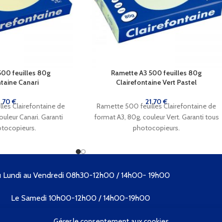
500 feuilles 80g
Ramette A3 500 feuilles 80g
ntaine Canari
Clairefontaine Vert Pastel
1,70
€
21,70
€
les Clairefontaine de
Ramette 500 feuilles Clairefontaine de
ouleur Canari. Garanti
format A3, 80g, couleur Vert. Garanti tous
otocopieurs.
photocopieurs.
 Lundi au Vendredi 08h30-12h00 / 14h00- 19h00
Le Samedi 10h00-12h00 / 14h00-19h00
Tél. 04 73 89 09 57
Gérer le consentement aux cookies