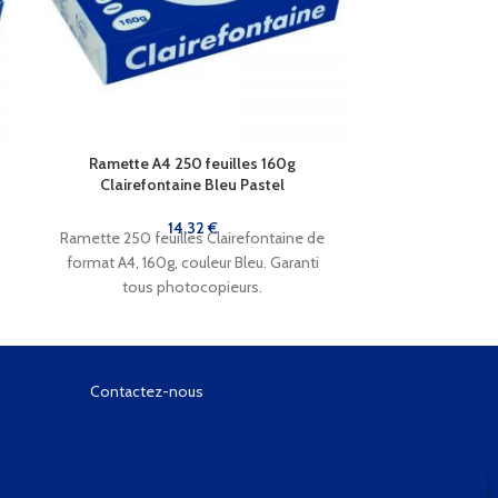
Ramette A4 250 feuilles 160g
Ramette A
Clairefontaine Bleu Pastel
Clairef
14,32
€
Ramette 250 feuilles Clairefontaine de
Ramette 250 fe
format A4, 160g, couleur Bleu. Garanti
format A4, 1
tous photocopieurs.
Garanti 
Contactez-nous