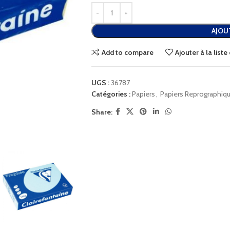
AJOU
Add to compare
Ajouter à la list
UGS :
36787
Catégories :
Papiers
,
Papiers Reprographiq
Share: