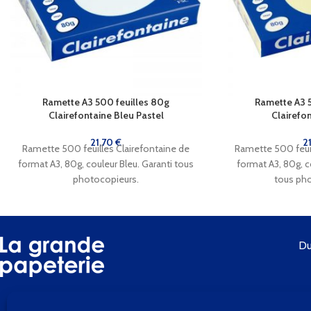
Ramette A3 500 feuilles 80g
Ramette A3 
Clairefontaine Bleu Pastel
Clairefo
21,70
€
2
Ramette 500 feuilles Clairefontaine de
Ramette 500 feuil
format A3, 80g, couleur Bleu. Garanti tous
format A3, 80g, c
photocopieurs.
tous ph
Du