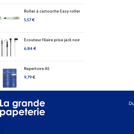
Roller à cartouche Easy roller
5,57
€
Ecouteur filaire prise jack noir
6,84
€
Repertoire A5
9,79
€
Du