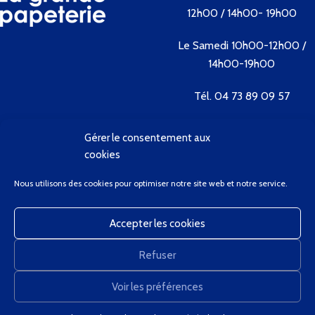
12h00 / 14h00- 19h00
Le Samedi 10h00-12h00 /
14h00-19h00
Tél. 04 73 89 09 57
Gérer le consentement aux
Contactez-nous
cookies
Bienvenue
Nous utilisons des cookies pour optimiser notre site web et notre service.
Conditions Générales de Vente
Contactez-Nous
Accepter les cookies
Client Privilège
Mon Compte
Refuser
Panier
GregCourdier
2020
Voir les préférences
0
Nous utilisons des cookies pour améliorer votre expérience sur notre site