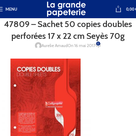
0
MENU
0,00
47809 – Sachet 50 copies doubles
perforées 17 x 22 cm Seyès 70g
0
Aurelie Arnaud
On 16 mai 2017