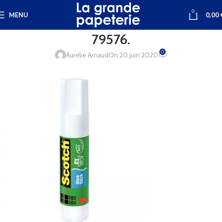
0
MENU
0,00
79576.
0
Aurelie Arnaud
On 20 juin 2020