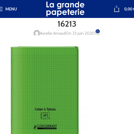
0
MENU
0,00
16213
0
Aurelie Arnaud
On 23 juin 2020