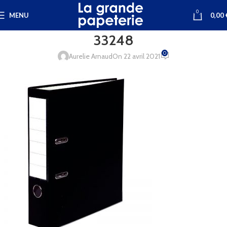
0
MENU
0,00
33248
0
Aurelie Arnaud
On 22 avril 2021