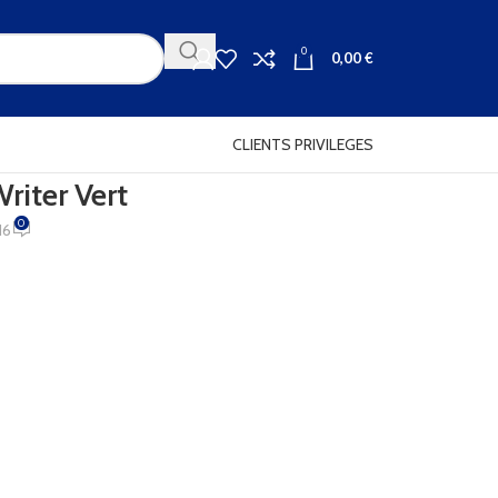
0
0,00
€
CLIENTS PRIVILEGES
riter Vert
0
16