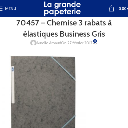
0
MENU
0,00
70457 – Chemise 3 rabats à
élastiques Business Gris
0
Aurelie Arnaud
On 27 février 2017