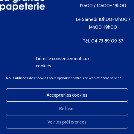
12h00 / 14h00- 19h00
Le Samedi 10h00-12h00 /
14h00-19h00
Tél. 04 73 89 09 57
Gérer le consentement aux
Contactez-nous
cookies
Bienvenue
Nous utilisons des cookies pour optimiser notre site web et notre service.
Conditions Générales de Vente
Contactez-Nous
Accepter les cookies
Client Privilège
Mon Compte
Refuser
Panier
GregCourdier
2020
Voir les préférences
0
Nous utilisons des cookies pour améliorer votre expérience sur notre site