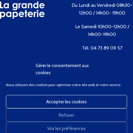
Du Lundi au Vendredi 08h30-
12h00 / 14h00- 19h00
Le Samedi 10h00-12h00 /
14h00-19h00
Tél. 04 73 89 09 57
Gérer le consentement aux
Contactez-nous
cookies
Bienvenue
Nous utilisons des cookies pour optimiser notre site web et notre service.
Conditions Générales de Vente
Contactez-Nous
Accepter les cookies
Client Privilège
Mon Compte
Refuser
Panier
GregCourdier
2020
Voir les préférences