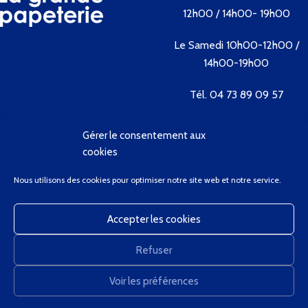
12h00 / 14h00- 19h00
Le Samedi 10h00-12h00 /
14h00-19h00
Tél. 04 73 89 09 57
Gérer le consentement aux
Contactez-nous
cookies
Bienvenue
Nous utilisons des cookies pour optimiser notre site web et notre service.
Conditions Générales de Vente
Contactez-Nous
Accepter les cookies
Client Privilège
Mon Compte
Refuser
Panier
GregCourdier
2020
Voir les préférences
0
Nous utilisons des cookies pour améliorer votre expérience sur notre site