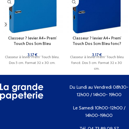
Classeur ? levier A4+ Prem’
Classeur ? levier A4+ Prem’
Touch Dos 5cm Bleu
Touch Dos 5cm Bleu fonc?
3,17
€
3,17
€
Classeur à levier Prem' Touch bleu.
Classeur à levier Prem' Touch bleu
Dos 5 cm. Format 32 x 30 cm.
foncé. Dos 5 cm. Format 32 x 30
cm.
Du Lundi au Vendredi 08h30-
12h00 / 14h00- 19h00
Le Samedi 10h00-12h00 /
14h00-19h00
Tél. 04 73 89 09 57