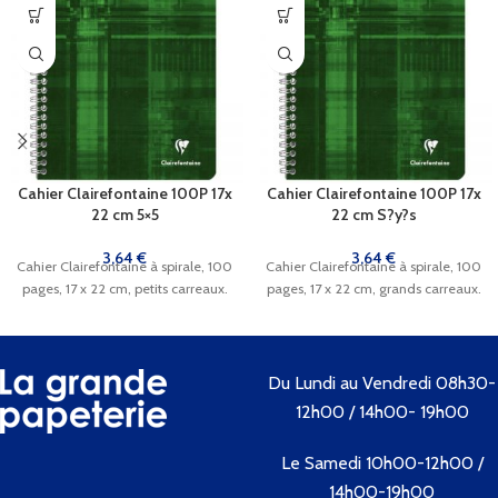
Cahier Clairefontaine 100P 17x
Cahier Clairefontaine 100P 17x
22 cm 5×5
22 cm S?y?s
3,64
€
3,64
€
Cahier Clairefontaine à spirale, 100
Cahier Clairefontaine à spirale, 100
pages, 17 x 22 cm, petits carreaux.
pages, 17 x 22 cm, grands carreaux.
Du Lundi au Vendredi 08h30-
12h00 / 14h00- 19h00
Le Samedi 10h00-12h00 /
14h00-19h00