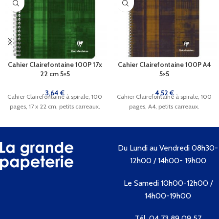
Cahier Clairefontaine 100P 17x
Cahier Clairefontaine 100P A4
22 cm 5×5
5×5
3,64
€
4,52
€
Cahier Clairefontaine à spirale, 100
Cahier Clairefontaine à spirale, 100
pages, 17 x 22 cm, petits carreaux.
pages, A4, petits carreaux.
Du Lundi au Vendredi 08h30-
12h00 / 14h00- 19h00
Le Samedi 10h00-12h00 /
14h00-19h00
Tél. 04 73 89 09 57