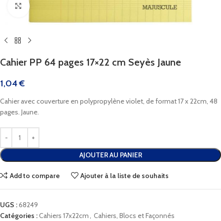
Cliquez pour agrandir
Cahier PP 64 pages 17×22 cm Seyès Jaune
1,04
€
Cahier avec couverture en polypropylène violet, de format 17 x 22cm, 48
pages. Jaune.
AJOUTER AU PANIER
Add to compare
Ajouter à la liste de souhaits
UGS :
68249
Catégories :
Cahiers 17x22cm
,
Cahiers, Blocs et Façonnés